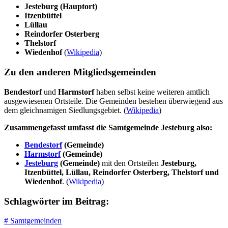
Jesteburg (Hauptort)
Itzenbüttel
Lüllau
Reindorfer Osterberg
Thelstorf
Wiedenhof
(
Wikipedia
)
Zu den anderen Mitgliedsgemeinden
Bendestorf
und
Harmstorf
haben selbst keine weiteren amtlich
ausgewiesenen Ortsteile. Die Gemeinden bestehen überwiegend aus
dem gleichnamigen Siedlungsgebiet. (
W
i
kipedia
)
Zusammengefasst umfasst die Samtgemeinde Jesteburg also:
Bendestorf
(Gemeinde)
Harmstorf
(Gemeinde)
Jesteburg
(Gemeinde)
mit den Ortsteilen
Jesteburg,
Itzenbüttel, Lüllau, Reindorfer Osterberg, Thelstorf und
Wiedenhof
. (
Wikipedia
)
Schlagwörter im Beitrag:
#
Samtgemeinden