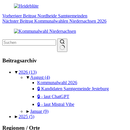
Vorheriger
Beitrag
Nordheide Samtgemeinden
Nächster
Beitrag
Kommunalwahlen Niedersachsen 2026
Keine
Ergebnisse
Beitragsarchiv
▼
2026
(13)
▼
August
(4)
Kommunalwahl 2026
🔒 Kandidaten Samtgemeinde Jesteburg
🔒 - laut ChatGPT
🔒 - laut Mistral Vibe
►
Januar
(9)
►
2025
(5)
Regionen / Orte