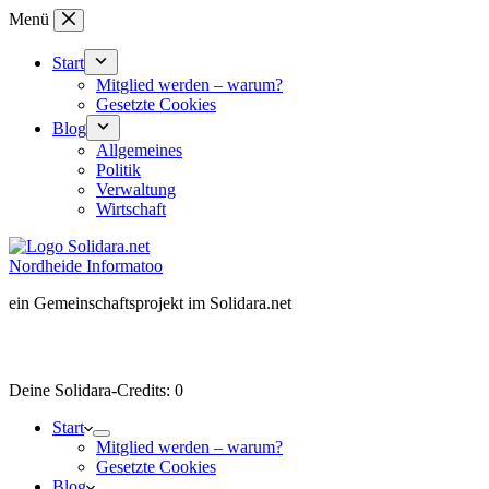
Zum
Menü
Inhalt
springen
Start
Mitglied werden – warum?
Gesetzte Cookies
Blog
Allgemeines
Politik
Verwaltung
Wirtschaft
Nordheide Informatoo
ein Gemeinschaftsprojekt im Solidara.net
Besucher-ID:
wird beim Besuch der Mitgliederseite erzeugt
Deine Solidara-Credits: 0
Start
Mitglied werden – warum?
Gesetzte Cookies
Blog