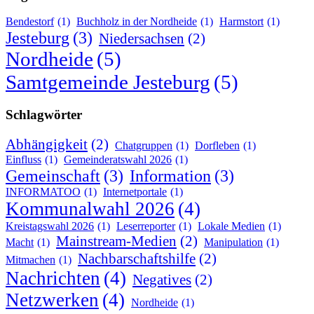
Bendestorf
(1)
Buchholz in der Nordheide
(1)
Harmstort
(1)
Jesteburg
(3)
Niedersachsen
(2)
Nordheide
(5)
Samtgemeinde Jesteburg
(5)
Schlagwörter
Abhängigkeit
(2)
Chatgruppen
(1)
Dorfleben
(1)
Einfluss
(1)
Gemeinderatswahl 2026
(1)
Gemeinschaft
(3)
Information
(3)
INFORMATOO
(1)
Internetportale
(1)
Kommunalwahl 2026
(4)
Kreistagswahl 2026
(1)
Leserreporter
(1)
Lokale Medien
(1)
Mainstream-Medien
(2)
Macht
(1)
Manipulation
(1)
Nachbarschaftshilfe
(2)
Mitmachen
(1)
Nachrichten
(4)
Negatives
(2)
Netzwerken
(4)
Nordheide
(1)