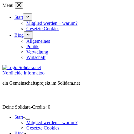
Zum
Menü
Inhalt
springen
Start
Mitglied werden – warum?
Gesetzte Cookies
Blog
Allgemeines
Politik
Verwaltung
Wirtschaft
Nordheide Informatoo
ein Gemeinschaftsprojekt im Solidara.net
Besucher-ID:
wird beim Besuch der Mitgliederseite erzeugt
Deine Solidara-Credits: 0
Start
Mitglied werden – warum?
Gesetzte Cookies
Blog