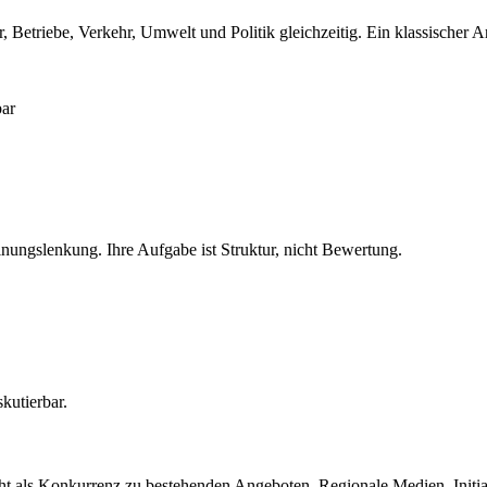
ner, Betriebe, Verkehr, Umwelt und Politik gleichzeitig. Ein klassische
bar
einungslenkung. Ihre Aufgabe ist Struktur, nicht Bewertung.
kutierbar.
icht als Konkurrenz zu bestehenden Angeboten. Regionale Medien, Init