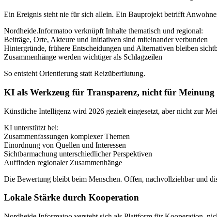
Ein Ereignis steht nie für sich allein. Ein Bauprojekt betrifft Anwoh
Nordheide.Informatoo verknüpft Inhalte thematisch und regional:
Beiträge, Orte, Akteure und Initiativen sind miteinander verbunden
Hintergründe, frühere Entscheidungen und Alternativen bleiben sicht
Zusammenhänge werden wichtiger als Schlagzeilen
So entsteht Orientierung statt Reizüberflutung.
KI als Werkzeug für Transparenz, nicht für Meinung
Künstliche Intelligenz wird 2026 gezielt eingesetzt, aber nicht zur M
KI unterstützt bei:
Zusammenfassungen komplexer Themen
Einordnung von Quellen und Interessen
Sichtbarmachung unterschiedlicher Perspektiven
Auffinden regionaler Zusammenhänge
Die Bewertung bleibt beim Menschen. Offen, nachvollziehbar und dis
Lokale Stärke durch Kooperation
Nordheide.Informatoo versteht sich als Plattform für Kooperation, n