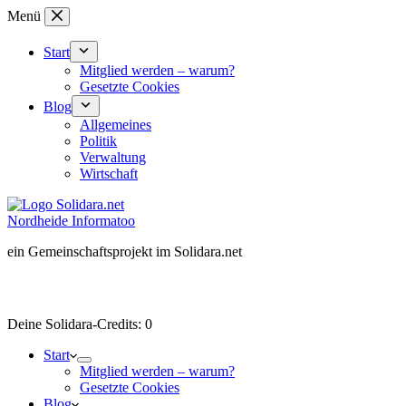
Zum
Menü
Inhalt
springen
Start
Mitglied werden – warum?
Gesetzte Cookies
Blog
Allgemeines
Politik
Verwaltung
Wirtschaft
Nordheide Informatoo
ein Gemeinschaftsprojekt im Solidara.net
Besucher-ID:
wird beim Besuch der Mitgliederseite erzeugt
Deine Solidara-Credits: 0
Start
Mitglied werden – warum?
Gesetzte Cookies
Blog