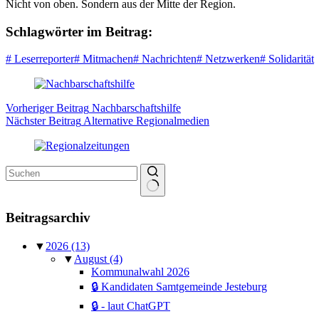
Nicht von oben. Sondern aus der Mitte der Region.
Schlagwörter im Beitrag:
#
Leserreporter
#
Mitmachen
#
Nachrichten
#
Netzwerken
#
Solidarität
Vorheriger
Beitrag
Nachbarschaftshilfe
Nächster
Beitrag
Alternative Regionalmedien
Keine
Ergebnisse
Beitragsarchiv
▼
2026
(13)
▼
August
(4)
Kommunalwahl 2026
🔒 Kandidaten Samtgemeinde Jesteburg
🔒 - laut ChatGPT