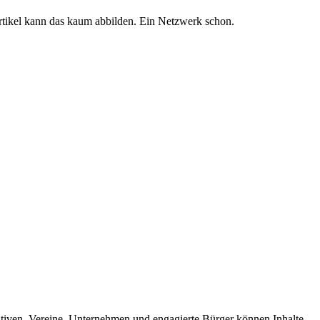
r Artikel kann das kaum abbilden. Ein Netzwerk schon.
iativen, Vereine, Unternehmen und engagierte Bürger können Inhalte